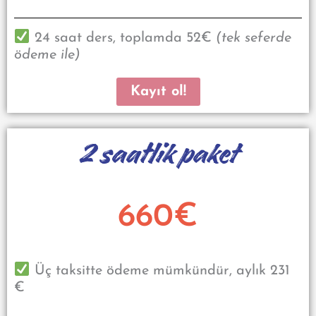
24 saat ders, toplamda 52€
(tek seferde
ödeme ile)
Kayıt ol!
2 saatlik paket
660€
Üç taksitte ödeme mümkündür, aylık 231
€