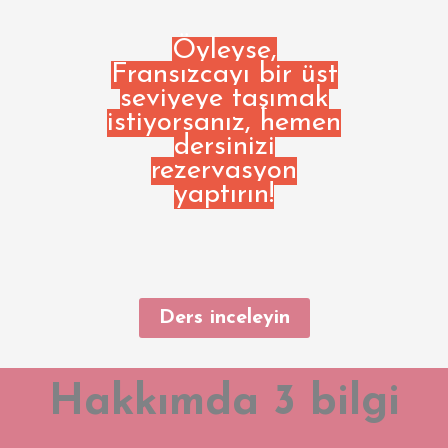
Öyleyse,
Fransızcayı bir üst
seviyeye taşımak
istiyorsanız, hemen
dersinizi
rezervasyon
yaptırın!
Ders inceleyin
Hakkımda 3 bilgi